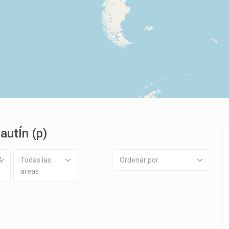
autÍn (p)
,
Todas las
Ordenar por
)
areas