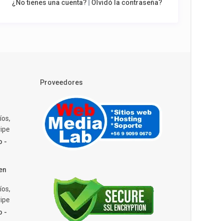
¿No tienes una cuenta?
|
Olvidó la contraseña?
Proveedores
íos,
ipe
o -
en
íos,
ipe
o -