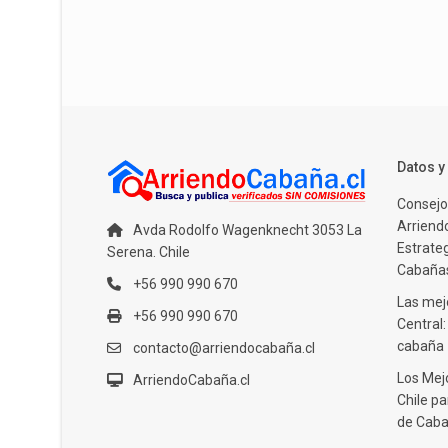
Datos 
Consejo
Arriendo
Avda Rodolfo Wagenknecht 3053 La
Estrate
Serena. Chile
Cabañas
+56 990 990 670
Las mejo
+56 990 990 670
Central
cabaña
contacto@arriendocabaña.cl
Los Mej
ArriendoCabaña.cl
Chile pa
de Caba