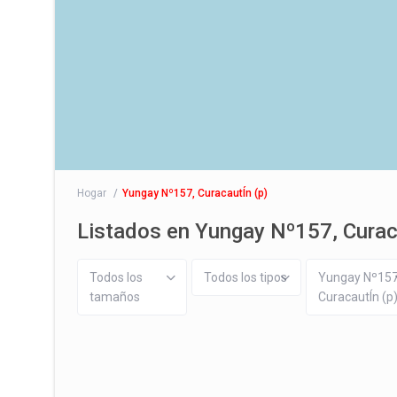
Hogar
Yungay Nº157, CuracautÍn (p)
Listados en Yungay Nº157, Curac
Todos los
Todos los tipos
Yungay Nº157
tamaños
CuracautÍn (p