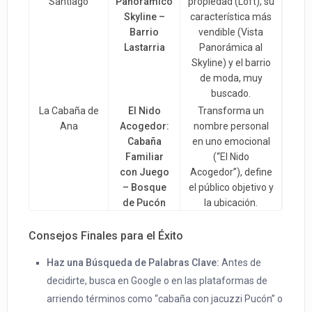
Santiago
Panorámico
propiedad (Loft), su
Skyline –
característica más
Barrio
vendible (Vista
Lastarria
Panorámica al
Skyline) y el barrio
de moda, muy
buscado.
La Cabaña de
El Nido
Transforma un
Ana
Acogedor:
nombre personal
Cabaña
en uno emocional
Familiar
(“El Nido
con Juego
Acogedor”), define
– Bosque
el público objetivo y
de Pucón
la ubicación.
Consejos Finales para el Éxito
Haz una Búsqueda de Palabras Clave:
Antes de
decidirte, busca en Google o en las plataformas de
arriendo términos como “cabaña con jacuzzi Pucón” o