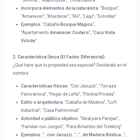
“Serena”, “Majestuosa”, “Encantadora”.
Incorpora elementos de la naturaleza:
“Bosque”,
“Amanecer”, “Atardecer”, “Río”, “Lago”, “Estrellas”.
Ejemplos:
“Cabaña
Bosque Mágico
“,
“Apartamento
Amanecer Costero
“, “Casa
Vista
Volcán
“.
2. Característica Única (El Factor Diferencial):
¿Qué hace que tu propiedad sea especial? Destácalo en el
nombre.
Características físicas:
“Con Jacuzzi”, “Terraza
Panorámica”, “Hogar de Leña”, “Piscina Privada”.
Estilo o arquitectura:
“Cabaña de Madera”, “Loft
Industrial”, “Casa Patrimonial”.
Actividad o público objetivo:
“Ideal para Parejas”,
“Familiar con Juegos”, “Para Amantes del Trekking”.
Ejemplos:
“…
con Jacuzzi
…”, “…
de Madera Rústica
…”,