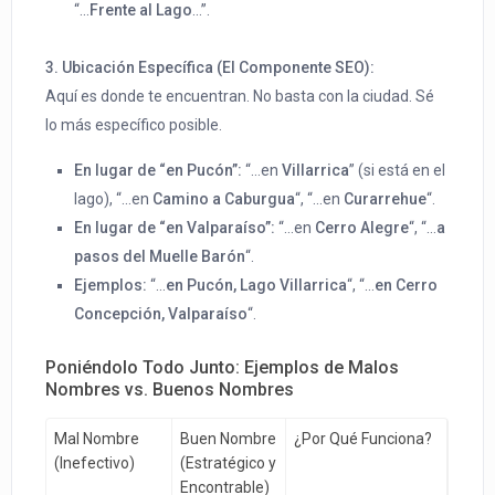
“…
Frente al Lago
…”.
3. Ubicación Específica (El Componente SEO):
Aquí es donde te encuentran. No basta con la ciudad. Sé
lo más específico posible.
En lugar de “en Pucón”:
“…en
Villarrica
” (si está en el
lago), “…en
Camino a Caburgua
“, “…en
Curarrehue
“.
En lugar de “en Valparaíso”:
“…en
Cerro Alegre
“, “…
a
pasos del Muelle Barón
“.
Ejemplos:
“…
en Pucón, Lago Villarrica
“, “…
en Cerro
Concepción, Valparaíso
“.
Poniéndolo Todo Junto: Ejemplos de Malos
Nombres vs. Buenos Nombres
Mal Nombre
Buen Nombre
¿Por Qué Funciona?
(Inefectivo)
(Estratégico y
Encontrable)