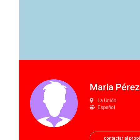
Maria Pérez
La Unión
Español
contactar al prop