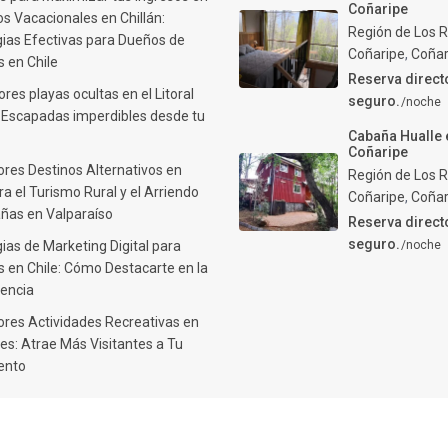
Coñaripe
s Vacacionales en Chillán:
Región de Los R
gias Efectivas para Dueños de
Coñaripe
,
Coñar
 en Chile
Reserva direct
res playas ocultas en el Litoral
seguro.
/noche
: Escapadas imperdibles desde tu
Cabaña Hualle 
Coñaripe
ores Destinos Alternativos en
Región de Los R
ra el Turismo Rural y el Arriendo
Coñaripe
,
Coñar
ñas en Valparaíso
Reserva direct
seguro.
ias de Marketing Digital para
/noche
 en Chile: Cómo Destacarte en la
encia
ores Actividades Recreativas en
es: Atrae Más Visitantes a Tu
ento