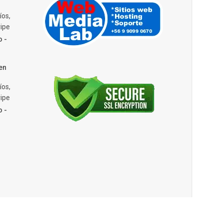
íos,
ipe
o -
en
íos,
ipe
o -