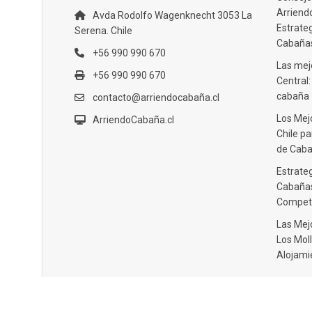
Arriendo
Avda Rodolfo Wagenknecht 3053 La
Estrate
Serena. Chile
Cabañas
+56 990 990 670
Las mejo
+56 990 990 670
Central
cabaña
contacto@arriendocabaña.cl
Los Mej
ArriendoCabaña.cl
Chile pa
de Caba
Estrateg
Cabañas
Compet
Las Mej
Los Moll
Alojami