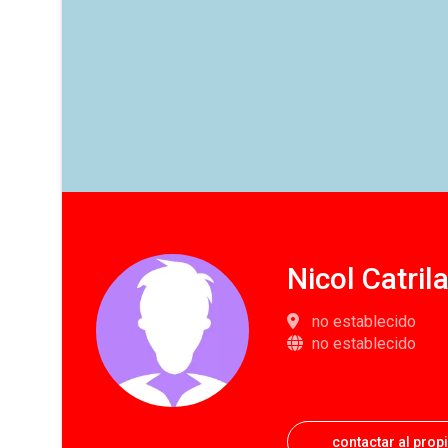
Nicol Catril
no establecido
no establecido
contactar al prop