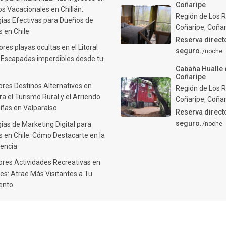
Coñaripe
s Vacacionales en Chillán:
Región de Los R
gias Efectivas para Dueños de
Coñaripe
,
Coñar
 en Chile
Reserva direct
res playas ocultas en el Litoral
seguro.
/noche
: Escapadas imperdibles desde tu
Cabaña Hualle 
Coñaripe
ores Destinos Alternativos en
Región de Los R
ra el Turismo Rural y el Arriendo
Coñaripe
,
Coñar
ñas en Valparaíso
Reserva direct
seguro.
ias de Marketing Digital para
/noche
 en Chile: Cómo Destacarte en la
encia
ores Actividades Recreativas en
es: Atrae Más Visitantes a Tu
ento