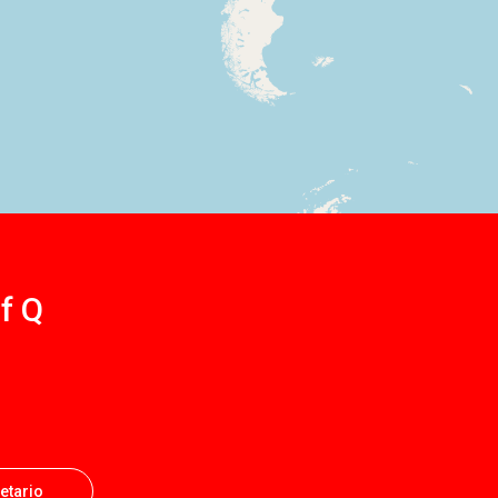
af Q
ietario