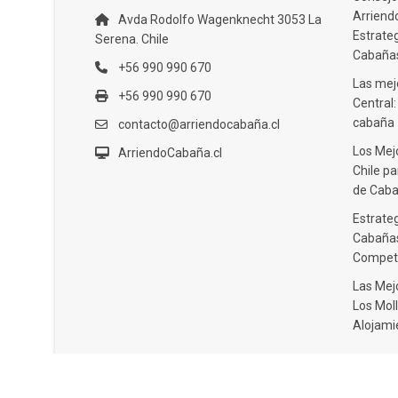
Arriendo
Avda Rodolfo Wagenknecht 3053 La
Estrate
Serena. Chile
Cabañas
+56 990 990 670
Las mejo
+56 990 990 670
Central
cabaña
contacto@arriendocabaña.cl
Los Mej
ArriendoCabaña.cl
Chile pa
de Caba
Estrateg
Cabañas
Compet
Las Mej
Los Moll
Alojami