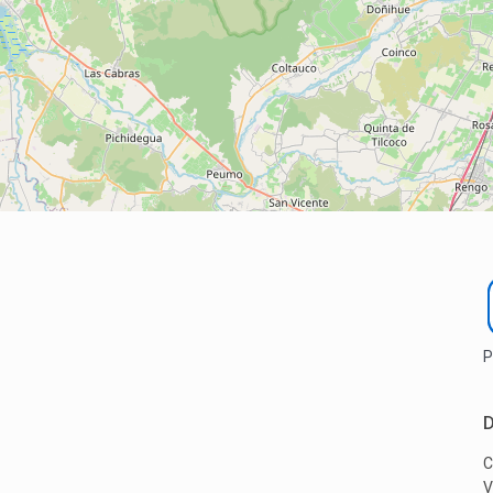
P
D
C
V