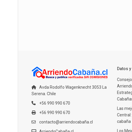
Datos 
Consejo
Arriendo
Avda Rodolfo Wagenknecht 3053 La
Estrate
Serena. Chile
Cabañas
+56 990 990 670
Las mejo
+56 990 990 670
Central
cabaña
contacto@arriendocabaña.cl
Los Mej
ArriendoCabaña.cl