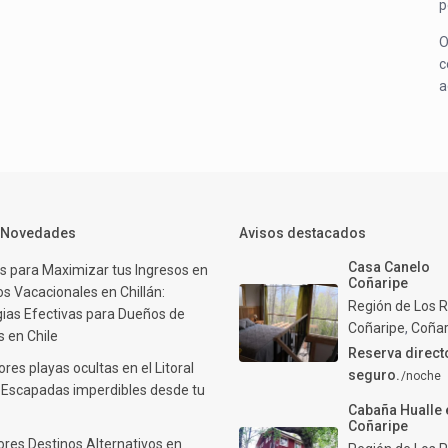
p
O
c
a
y Novedades
Avisos destacados
Casa Canelo
s para Maximizar tus Ingresos en
Coñaripe
s Vacacionales en Chillán:
Región de Los R
gias Efectivas para Dueños de
Coñaripe
,
Coñar
 en Chile
Reserva direct
res playas ocultas en el Litoral
seguro.
/noche
: Escapadas imperdibles desde tu
Cabaña Hualle 
Coñaripe
ores Destinos Alternativos en