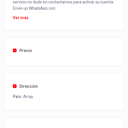
servicio no dude en contactarnos para activar su cuenta.
Envíe un WhatsApp con:
Nombre alojamiento o servicio
Ver más
Nombre
Rut
Dirección completa
Email
Una foto de cuenta de luz o agua o gas que acredite
Precio
ubicación de la propiedad.
Una vez recibido procederemos a activar su aviso para
que lo actualice con sus fotos, calendario, mapa,
contactos y todo lo necesario para procesar reservas
Dirección
como un profesional sin COMISIONES ni ESTAFAS.
País:
Array
Tel contacto propiedad:
+56983545584