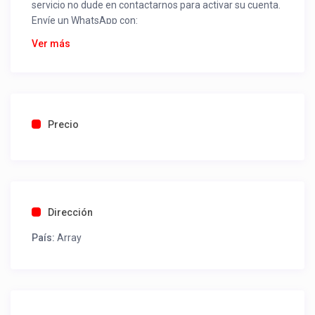
servicio no dude en contactarnos para activar su cuenta.
Envíe un WhatsApp con:
Nombre alojamiento o servicio
Ver más
Nombre
Rut
Dirección completa
Email
Una foto de cuenta de luz o agua o gas que acredite
Precio
ubicación de la propiedad.
Una vez recibido procederemos a activar su aviso para
que lo actualice con sus fotos, calendario, mapa,
contactos y todo lo necesario para procesar reservas
Dirección
como un profesional sin COMISIONES ni ESTAFAS.
País:
Array
Tel contacto propiedad:
(56) 978384224