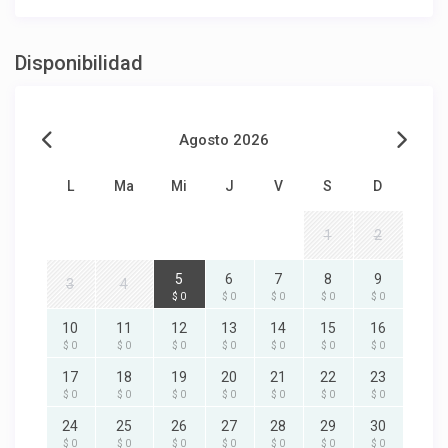
Disponibilidad
Agosto 2026
L
Ma
Mi
J
V
S
D
1
2
5
6
7
8
9
3
4
$ 0
$ 0
$ 0
$ 0
$ 0
10
11
12
13
14
15
16
$ 0
$ 0
$ 0
$ 0
$ 0
$ 0
$ 0
17
18
19
20
21
22
23
$ 0
$ 0
$ 0
$ 0
$ 0
$ 0
$ 0
24
25
26
27
28
29
30
$ 0
$ 0
$ 0
$ 0
$ 0
$ 0
$ 0