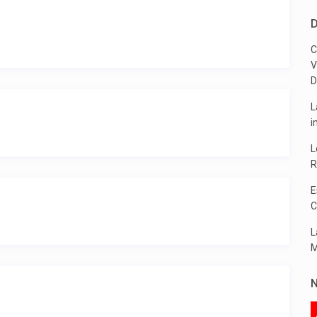
D
C
V
D
L
i
L
R
E
C
L
M
N