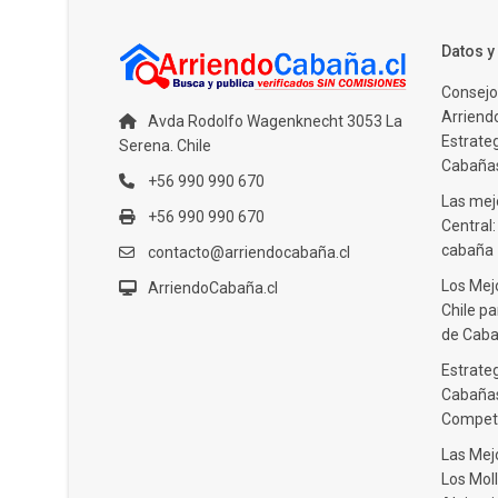
Datos 
Consejo
Arriendo
Avda Rodolfo Wagenknecht 3053 La
Estrate
Serena. Chile
Cabañas
+56 990 990 670
Las mejo
+56 990 990 670
Central
cabaña
contacto@arriendocabaña.cl
Los Mej
ArriendoCabaña.cl
Chile pa
de Caba
Estrateg
Cabañas
Compet
Las Mej
Los Moll