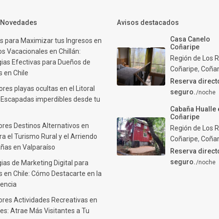
y Novedades
Avisos destacados
Casa Canelo
s para Maximizar tus Ingresos en
Coñaripe
s Vacacionales en Chillán:
Región de Los R
gias Efectivas para Dueños de
Coñaripe
,
Coñar
 en Chile
Reserva direct
res playas ocultas en el Litoral
seguro.
/noche
: Escapadas imperdibles desde tu
Cabaña Hualle 
Coñaripe
ores Destinos Alternativos en
Región de Los R
ra el Turismo Rural y el Arriendo
Coñaripe
,
Coñar
ñas en Valparaíso
Reserva direct
seguro.
ias de Marketing Digital para
/noche
 en Chile: Cómo Destacarte en la
encia
ores Actividades Recreativas en
es: Atrae Más Visitantes a Tu