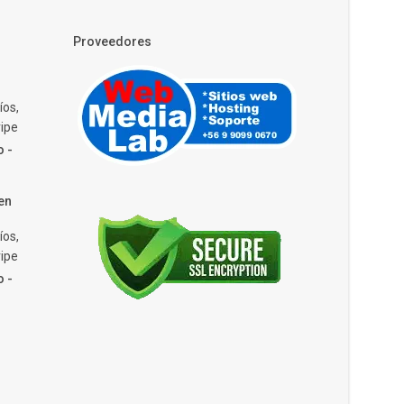
Proveedores
íos,
ipe
o -
en
íos,
ipe
o -