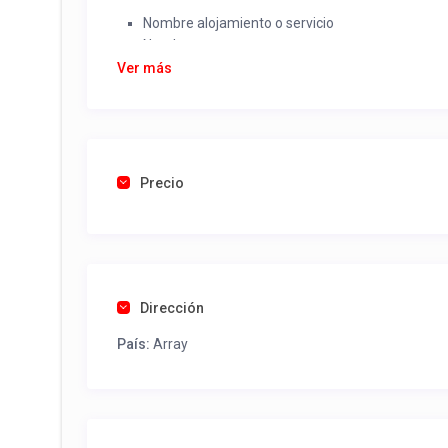
Nombre alojamiento o servicio
Nombre
Rut
Ver más
Dirección completa
Email
Una foto de cuenta de luz o agua o gas que acred
Precio
Una vez recibido procederemos a activar su aviso par
contactos y todo lo necesario para procesar reserv
Tel contacto propiedad:
(56) 452443812
Dirección
País:
Array