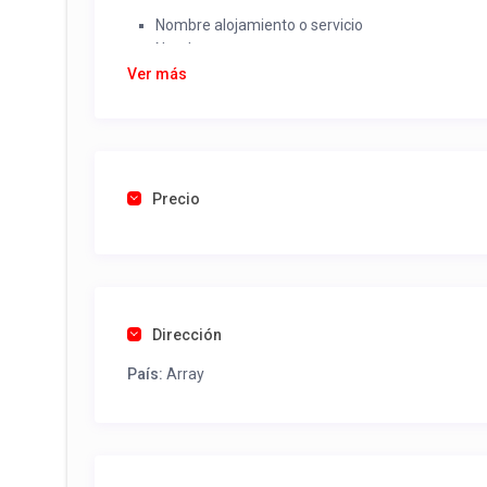
Nombre alojamiento o servicio
Nombre
Rut
Ver más
Dirección completa
Email
Una foto de cuenta de luz o agua o gas que acred
Precio
Una vez recibido procederemos a activar su aviso par
contactos y todo lo necesario para procesar reserv
Tel contacto propiedad:
(56) 994519440
Dirección
País:
Array