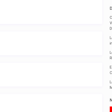
D
C
V
D
L
i
L
R
E
C
L
M
N