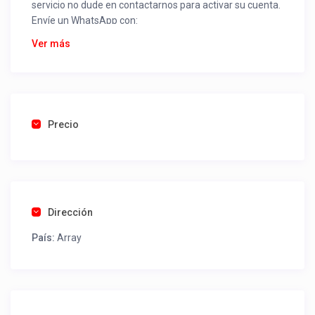
servicio no dude en contactarnos para activar su cuenta.
Envíe un WhatsApp con:
Nombre alojamiento o servicio
Ver más
Nombre
Rut
Dirección completa
Email
Una foto de cuenta de luz o agua o gas que acredite
Precio
ubicación de la propiedad.
Una vez recibido procederemos a activar su aviso para
que lo actualice con sus fotos, calendario, mapa,
contactos y todo lo necesario para procesar reservas
Dirección
como un profesional sin COMISIONES ni ESTAFAS.
País:
Array
Tel contacto propiedad:
(56) 994519440