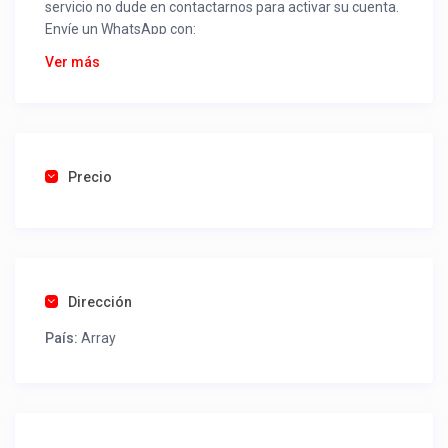
servicio no dude en contactarnos para activar su cuenta.
Envíe un WhatsApp con:
Nombre alojamiento o servicio
Ver más
Nombre
Rut
Dirección completa
Email
Una foto de cuenta de luz o agua o gas que acredite
Precio
ubicación de la propiedad.
Una vez recibido procederemos a activar su aviso para
que lo actualice con sus fotos, calendario, mapa,
contactos y todo lo necesario para procesar reservas
Dirección
como un profesional sin COMISIONES ni ESTAFAS.
País:
Array
Tel contacto propiedad:
569 98831276