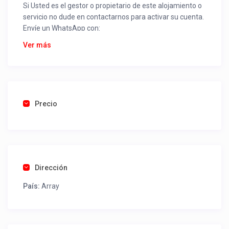
Si Usted es el gestor o propietario de este alojamiento o
servicio no dude en contactarnos para activar su cuenta.
Envíe un WhatsApp con:
Nombre alojamiento o servicio
Ver más
Nombre
Rut
Dirección completa
Email
Una foto de cuenta de luz o agua o gas que acredite
Precio
ubicación de la propiedad.
Una vez recibido procederemos a activar su aviso para
que lo actualice con sus fotos, calendario, mapa,
contactos y todo lo necesario para procesar reservas
Dirección
como un profesional sin COMISIONES ni ESTAFAS.
País:
Array
Tel contacto propiedad:
(56) 452881438