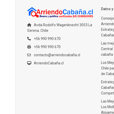
Datos 
Consejo
Arriendo
Avda Rodolfo Wagenknecht 3053 La
Estrate
Serena. Chile
Cabañas
+56 990 990 670
Las mejo
+56 990 990 670
Central
cabaña
contacto@arriendocabaña.cl
Los Mej
ArriendoCabaña.cl
Chile pa
de Caba
Estrateg
Cabañas
Compet
Las Mej
Los Moll
Alojami