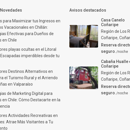
y Novedades
Avisos destacados
Casa Canelo
s para Maximizar tus Ingresos en
Coñaripe
s Vacacionales en Chillán:
Región de Los R
gias Efectivas para Dueños de
Coñaripe
,
Coñar
 en Chile
Reserva direct
res playas ocultas en el Litoral
seguro.
/noche
: Escapadas imperdibles desde tu
Cabaña Hualle 
Coñaripe
ores Destinos Alternativos en
Región de Los R
ra el Turismo Rural y el Arriendo
Coñaripe
,
Coñar
ñas en Valparaíso
Reserva direct
seguro.
ias de Marketing Digital para
/noche
 en Chile: Cómo Destacarte en la
encia
ores Actividades Recreativas en
es: Atrae Más Visitantes a Tu
ento