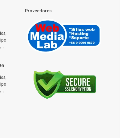
Proveedores
íos,
ipe
o -
en
íos,
ipe
o -