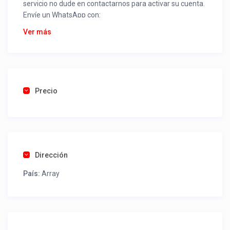
servicio no dude en contactarnos para activar su cuenta.
Envíe un WhatsApp con:
Nombre alojamiento o servicio
Ver más
Nombre
Rut
Dirección completa
Email
Una foto de cuenta de luz o agua o gas que acredite
Precio
ubicación de la propiedad.
Una vez recibido procederemos a activar su aviso para
que lo actualice con sus fotos, calendario, mapa,
contactos y todo lo necesario para procesar reservas
Dirección
como un profesional sin COMISIONES ni ESTAFAS.
País:
Array
Tel contacto propiedad:
45 2441694