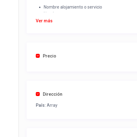
Nombre alojamiento o servicio
Nombre
Rut
Ver más
Dirección completa
Email
Una foto de cuenta de luz o agua o gas que acred
Precio
Una vez recibido procederemos a activar su aviso par
contactos y todo lo necesario para procesar reserv
Tel contacto propiedad:
(56) 977950513
Dirección
País:
Array