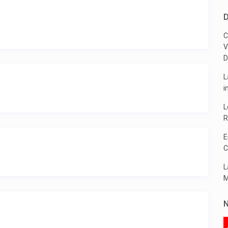
D
C
V
D
L
i
L
R
E
C
L
M
N