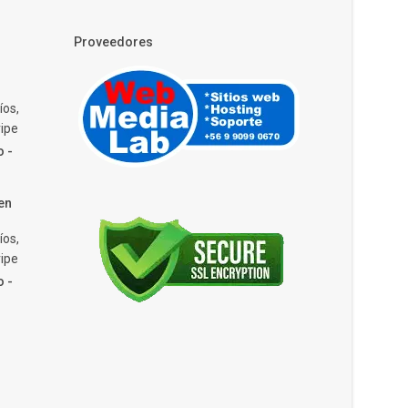
Proveedores
íos,
ipe
o -
en
íos,
ipe
o -