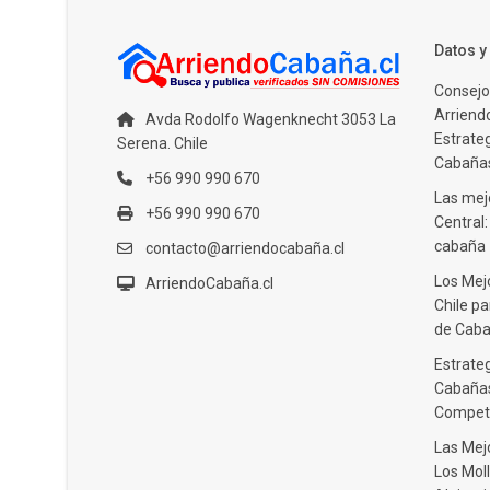
Datos 
Consejo
Arriendo
Avda Rodolfo Wagenknecht 3053 La
Estrate
Serena. Chile
Cabañas
+56 990 990 670
Las mejo
+56 990 990 670
Central
cabaña
contacto@arriendocabaña.cl
Los Mej
ArriendoCabaña.cl
Chile pa
de Caba
Estrateg
Cabañas
Compet
Las Mej
Los Moll