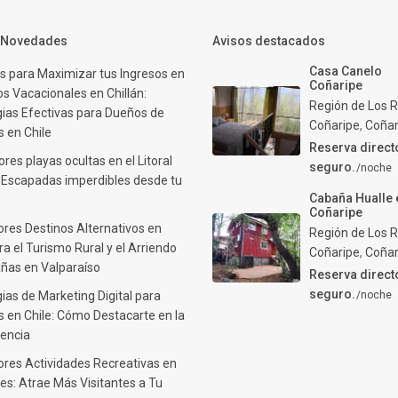
y Novedades
Avisos destacados
Casa Canelo
s para Maximizar tus Ingresos en
Coñaripe
s Vacacionales en Chillán:
Región de Los R
gias Efectivas para Dueños de
Coñaripe
,
Coñar
 en Chile
Reserva direct
res playas ocultas en el Litoral
seguro.
/noche
: Escapadas imperdibles desde tu
Cabaña Hualle 
Coñaripe
ores Destinos Alternativos en
Región de Los R
ra el Turismo Rural y el Arriendo
Coñaripe
,
Coñar
ñas en Valparaíso
Reserva direct
seguro.
ias de Marketing Digital para
/noche
 en Chile: Cómo Destacarte en la
encia
ores Actividades Recreativas en
es: Atrae Más Visitantes a Tu