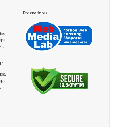
Proveedores
íos,
ipe
o -
en
íos,
ipe
o -