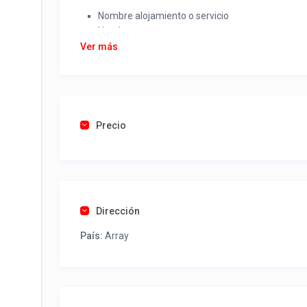
Nombre alojamiento o servicio
Nombre
Rut
Ver más
Dirección completa
Email
Una foto de cuenta de luz o agua o gas que acred
Precio
Una vez recibido procederemos a activar su aviso par
contactos y todo lo necesario para procesar reserv
Tel contacto propiedad:
(56) 452441453
Dirección
País:
Array