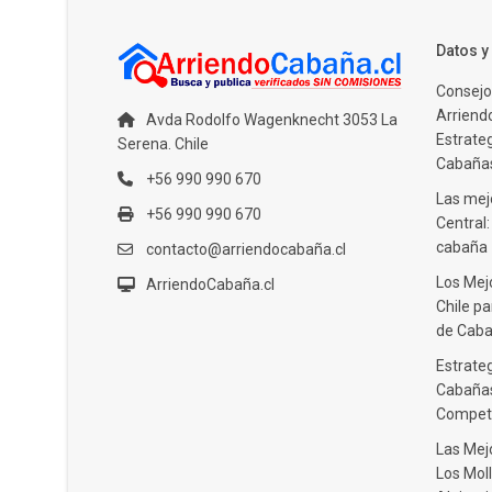
Datos 
Consejo
Arriendo
Avda Rodolfo Wagenknecht 3053 La
Estrate
Serena. Chile
Cabañas
+56 990 990 670
Las mejo
+56 990 990 670
Central
cabaña
contacto@arriendocabaña.cl
Los Mej
ArriendoCabaña.cl
Chile pa
de Caba
Estrateg
Cabañas
Compet
Las Mej
Los Moll