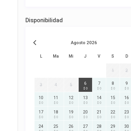
Disponibilidad
Agosto 2026
L
Ma
Mi
J
V
S
D
1
2
6
7
8
9
3
4
5
$ 0
$ 0
$ 0
$ 0
10
11
12
13
14
15
16
$ 0
$ 0
$ 0
$ 0
$ 0
$ 0
$ 0
17
18
19
20
21
22
23
$ 0
$ 0
$ 0
$ 0
$ 0
$ 0
$ 0
24
25
26
27
28
29
30