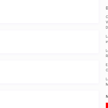
D
C
V
D
L
i
L
R
E
C
L
M
N