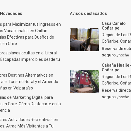
y Novedades
Avisos destacados
Casa Canelo
s para Maximizar tus Ingresos en
Coñaripe
s Vacacionales en Chillán:
Región de Los R
gias Efectivas para Dueños de
Coñaripe
,
Coñar
 en Chile
Reserva direct
res playas ocultas en el Litoral
seguro.
/noche
: Escapadas imperdibles desde tu
Cabaña Hualle 
Coñaripe
ores Destinos Alternativos en
Región de Los R
ra el Turismo Rural y el Arriendo
Coñaripe
,
Coñar
ñas en Valparaíso
Reserva direct
seguro.
ias de Marketing Digital para
/noche
 en Chile: Cómo Destacarte en la
encia
ores Actividades Recreativas en
es: Atrae Más Visitantes a Tu