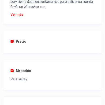
servicio no dude en contactarnos para activar su cuenta.
Envíe un WhatsApp con:
Nombre alojamiento o servicio
Ver más
Nombre
Rut
Dirección completa
Email
Una foto de cuenta de luz o agua o gas que acredite
Precio
ubicación de la propiedad.
Una vez recibido procederemos a activar su aviso para
que lo actualice con sus fotos, calendario, mapa,
contactos y todo lo necesario para procesar reservas
Dirección
como un profesional sin COMISIONES ni ESTAFAS.
País:
Array
Tel contacto propiedad:
(56) 452411635