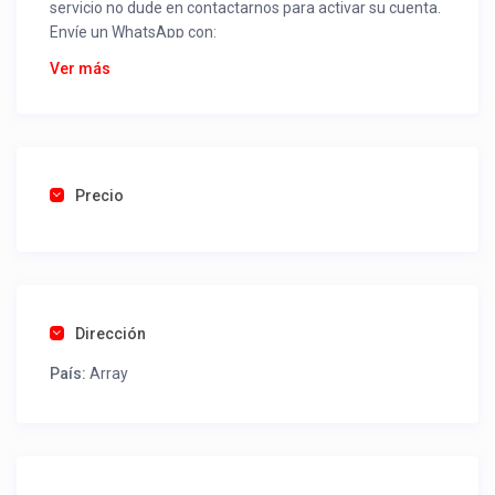
servicio no dude en contactarnos para activar su cuenta.
Envíe un WhatsApp con:
Nombre alojamiento o servicio
Ver más
Nombre
Rut
Dirección completa
Email
Una foto de cuenta de luz o agua o gas que acredite
Precio
ubicación de la propiedad.
Una vez recibido procederemos a activar su aviso para
que lo actualice con sus fotos, calendario, mapa,
contactos y todo lo necesario para procesar reservas
Dirección
como un profesional sin COMISIONES ni ESTAFAS.
País:
Array
Tel contacto propiedad:
(56) 991951935