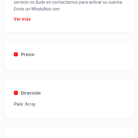
servicio no dude en contactarnos para activar su cuenta.
Envíe un WhatsApp con:
Nombre alojamiento o servicio
Ver más
Nombre
Rut
Dirección completa
Email
Una foto de cuenta de luz o agua o gas que acredite
Precio
ubicación de la propiedad.
Una vez recibido procederemos a activar su aviso para
que lo actualice con sus fotos, calendario, mapa,
contactos y todo lo necesario para procesar reservas
Dirección
como un profesional sin COMISIONES ni ESTAFAS.
País:
Array
Tel contacto propiedad:
(56) 981258570