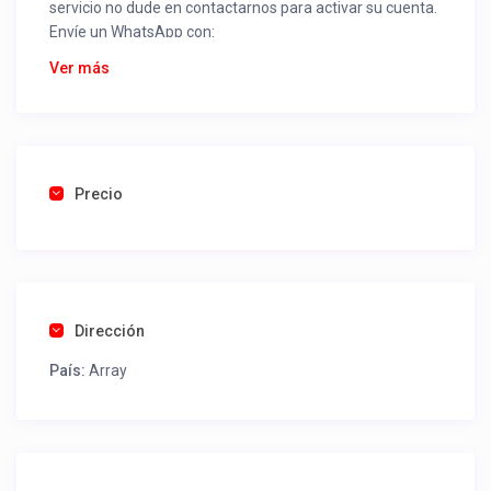
servicio no dude en contactarnos para activar su cuenta.
Envíe un WhatsApp con:
Nombre alojamiento o servicio
Ver más
Nombre
Rut
Dirección completa
Email
Una foto de cuenta de luz o agua o gas que acredite
Precio
ubicación de la propiedad.
Una vez recibido procederemos a activar su aviso para
que lo actualice con sus fotos, calendario, mapa,
contactos y todo lo necesario para procesar reservas
Dirección
como un profesional sin COMISIONES ni ESTAFAS.
País:
Array
Tel contacto propiedad:
(56) 985486155