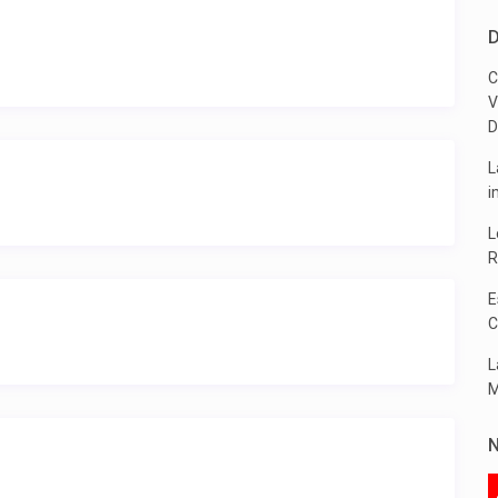
D
C
V
D
L
i
L
R
E
C
L
M
N