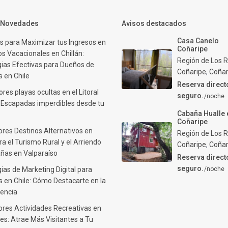
y Novedades
Avisos destacados
Casa Canelo
s para Maximizar tus Ingresos en
Coñaripe
s Vacacionales en Chillán:
Región de Los R
gias Efectivas para Dueños de
Coñaripe
,
Coñar
 en Chile
Reserva direct
res playas ocultas en el Litoral
seguro.
/noche
: Escapadas imperdibles desde tu
Cabaña Hualle 
Coñaripe
ores Destinos Alternativos en
Región de Los R
ra el Turismo Rural y el Arriendo
Coñaripe
,
Coñar
ñas en Valparaíso
Reserva direct
seguro.
ias de Marketing Digital para
/noche
 en Chile: Cómo Destacarte en la
encia
ores Actividades Recreativas en
es: Atrae Más Visitantes a Tu