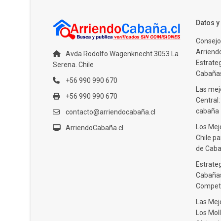
Datos 
Consejo
Arriendo
Avda Rodolfo Wagenknecht 3053 La
Estrate
Serena. Chile
Cabañas
+56 990 990 670
Las mejo
+56 990 990 670
Central
cabaña
contacto@arriendocabaña.cl
Los Mej
ArriendoCabaña.cl
Chile pa
de Caba
Estrateg
Cabañas
Compet
Las Mej
Los Moll