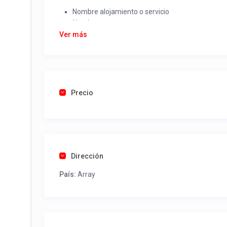
Nombre alojamiento o servicio
Nombre
Rut
Ver más
Dirección completa
Email
Una foto de cuenta de luz o agua o gas que acred
Precio
Una vez recibido procederemos a activar su aviso par
contactos y todo lo necesario para procesar reserv
Tel contacto propiedad:
(56) 999804982
Dirección
País:
Array