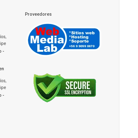
Proveedores
íos,
ipe
o -
en
íos,
ipe
o -