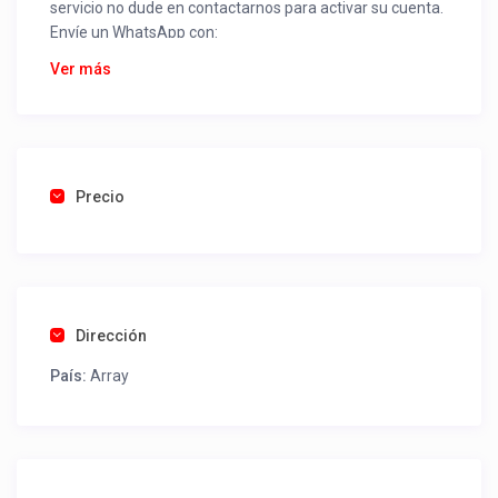
servicio no dude en contactarnos para activar su cuenta.
Envíe un WhatsApp con:
Nombre alojamiento o servicio
Ver más
Nombre
Rut
Dirección completa
Email
Una foto de cuenta de luz o agua o gas que acredite
Precio
ubicación de la propiedad.
Una vez recibido procederemos a activar su aviso para
que lo actualice con sus fotos, calendario, mapa,
contactos y todo lo necesario para procesar reservas
Dirección
como un profesional sin COMISIONES ni ESTAFAS.
País:
Array
Tel contacto propiedad:
+56452441783