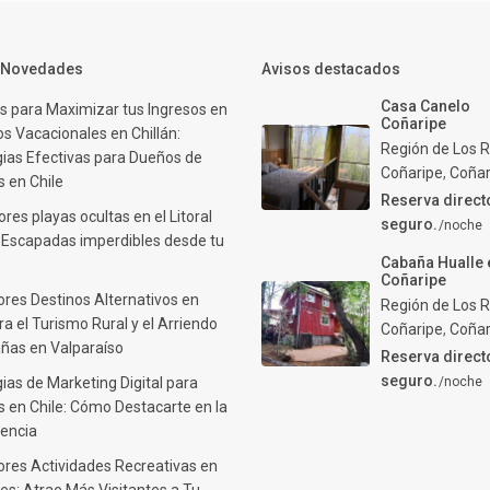
y Novedades
Avisos destacados
Casa Canelo
s para Maximizar tus Ingresos en
Coñaripe
s Vacacionales en Chillán:
Región de Los R
gias Efectivas para Dueños de
Coñaripe
,
Coñar
 en Chile
Reserva direct
res playas ocultas en el Litoral
seguro.
/noche
: Escapadas imperdibles desde tu
Cabaña Hualle 
Coñaripe
ores Destinos Alternativos en
Región de Los R
ra el Turismo Rural y el Arriendo
Coñaripe
,
Coñar
ñas en Valparaíso
Reserva direct
seguro.
ias de Marketing Digital para
/noche
 en Chile: Cómo Destacarte en la
encia
ores Actividades Recreativas en