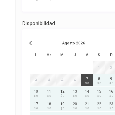
Disponibilidad
Agosto 2026
L
Ma
Mi
J
V
S
D
1
2
7
8
9
3
4
5
6
$ 0
$ 0
$ 0
10
11
12
13
14
15
16
$ 0
$ 0
$ 0
$ 0
$ 0
$ 0
$ 0
17
18
19
20
21
22
23
$ 0
$ 0
$ 0
$ 0
$ 0
$ 0
$ 0