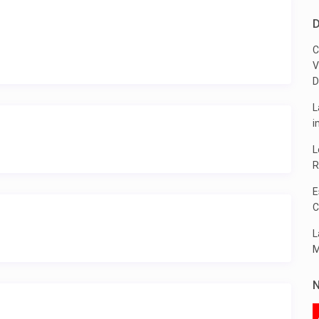
D
C
V
D
L
i
L
R
E
C
L
M
N