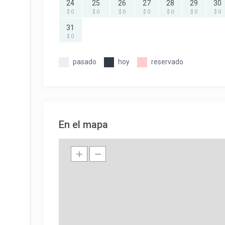
24
25
26
27
28
29
30
$ 0
$ 0
$ 0
$ 0
$ 0
$ 0
$ 0
31
$ 0
pasado
hoy
reservado
En el mapa