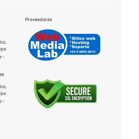
Proveedores
íos,
ipe
o -
en
íos,
ipe
o -