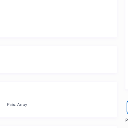
ite ubicación de la propiedad.
a que lo actualice con sus fotos, calendario, mapa,
as como un profesional sin COMISIONES ni ESTAFAS.
País:
Array
P