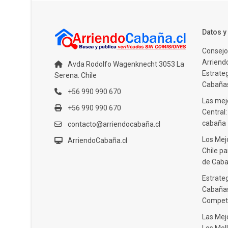
Datos 
Consejo
Arriendo
Avda Rodolfo Wagenknecht 3053 La
Estrate
Serena. Chile
Cabañas
+56 990 990 670
Las mejo
+56 990 990 670
Central
cabaña
contacto@arriendocabaña.cl
Los Mej
ArriendoCabaña.cl
Chile pa
de Caba
Estrateg
Cabañas
Compet
Las Mej