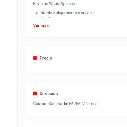
Envíe un WhatsApp con:
Nombre alojamiento o servicio
Nombre
Rut
Ver más
Dirección completa
Email
Una foto de cuenta de luz o agua o gas que acred
Precio
Una vez recibido procederemos a activar su aviso par
contactos y todo lo necesario para procesar reserv
Tel contacto propiedad:
(56) 998861257
Dirección
Ciudad:
San martin Nº756, Villarrica