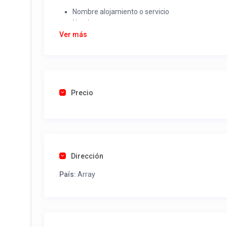
Nombre alojamiento o servicio
Nombre
Rut
Ver más
Dirección completa
Email
Una foto de cuenta de luz o agua o gas que acred
Precio
Una vez recibido procederemos a activar su aviso par
contactos y todo lo necesario para procesar reserv
Tel contacto propiedad:
(56) 452842118
Dirección
País:
Array