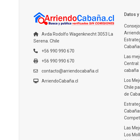
Datos 
Consejo
Arriendo
Avda Rodolfo Wagenknecht 3053 La
Estrate
Serena. Chile
Cabañas
+56 990 990 670
Las mejo
+56 990 990 670
Central
cabaña
contacto@arriendocabaña.cl
Los Mej
ArriendoCabaña.cl
Chile pa
de Caba
Estrateg
Cabañas
Compet
Las Mej
Los Moll