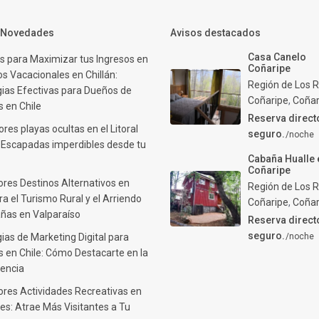
y Novedades
Avisos destacados
Casa Canelo
s para Maximizar tus Ingresos en
Coñaripe
s Vacacionales en Chillán:
Región de Los R
gias Efectivas para Dueños de
Coñaripe
,
Coñar
 en Chile
Reserva direct
res playas ocultas en el Litoral
seguro.
/noche
: Escapadas imperdibles desde tu
Cabaña Hualle 
Coñaripe
ores Destinos Alternativos en
Región de Los R
ra el Turismo Rural y el Arriendo
Coñaripe
,
Coñar
ñas en Valparaíso
Reserva direct
seguro.
ias de Marketing Digital para
/noche
 en Chile: Cómo Destacarte en la
encia
ores Actividades Recreativas en
es: Atrae Más Visitantes a Tu