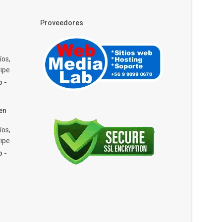
Proveedores
íos,
ipe
o -
en
íos,
ipe
o -