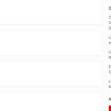
D
C
V
D
L
i
L
R
E
C
L
M
N