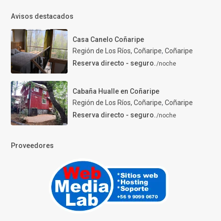
Avisos destacados
Casa Canelo Coñaripe
Región de Los Ríos, Coñaripe
,
Coñaripe
Reserva directo - seguro.
/noche
Cabaña Hualle en Coñaripe
Región de Los Ríos, Coñaripe
,
Coñaripe
Reserva directo - seguro.
/noche
Proveedores