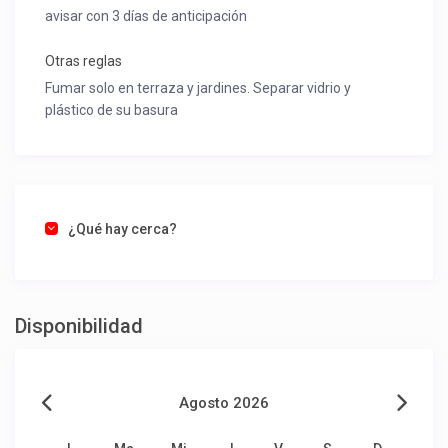
No dejes pasar la oportunidad de vivir experiencias
avisar con 3 días de anticipación
únicas. Este verano, tu refugio personal te espera.
Explora nuestras opciones en
arriendocabaña.cl
, elige
Otras reglas
tu
Cabaña Lago Ranco
ideal y prepárate para escribir tu
Fumar solo en terraza y jardines. Separar vidrio y
propia historia de verano en uno de los lugares más
plástico de su basura
bellos del sur de Chile. ¡La aventura y el descanso te
llaman!
¿Qué hay cerca?
Disponibilidad
Agosto 2026