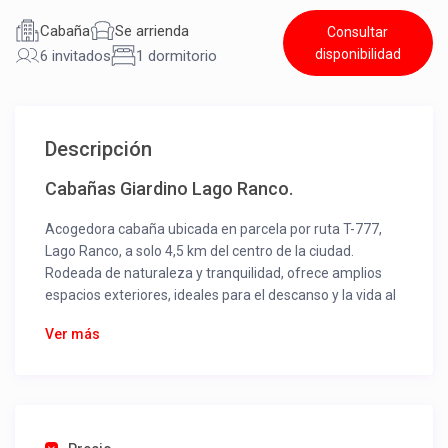
Cabaña
Se arrienda
Consultar
disponibilidad
6 invitados
1 dormitorio
Descripción
Cabañas Giardino Lago Ranco.
Acogedora cabaña ubicada en parcela por ruta T-777,
Lago Ranco, a solo 4,5 km del centro de la ciudad.
Rodeada de naturaleza y tranquilidad, ofrece amplios
espacios exteriores, ideales para el descanso y la vida al
aire libre.
Ver más
La cabaña se encuentra completamente amoblada y
equipada, pensada para recibir cómodamente a una
familia de 2 a 3 personas. El sector es privado, seguro y
silencioso, perfecto para desconectarse de la rutina,
relajarse y disfrutar del entorno natural del sur de Chile.