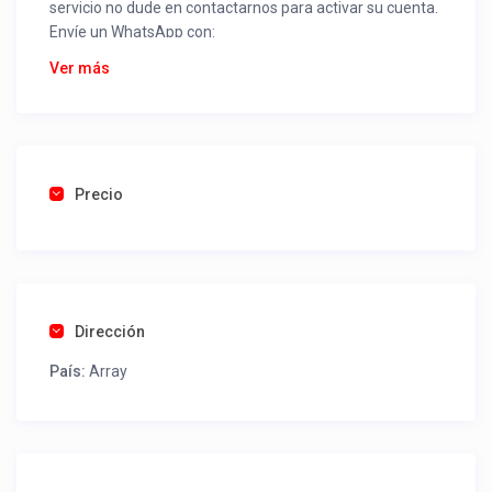
servicio no dude en contactarnos para activar su cuenta.
Envíe un WhatsApp con:
Nombre alojamiento o servicio
Ver más
Nombre
Rut
Dirección completa
Email
Una foto de cuenta de luz o agua o gas que acredite
Precio
ubicación de la propiedad.
Una vez recibido procederemos a activar su aviso para
que lo actualice con sus fotos, calendario, mapa,
contactos y todo lo necesario para procesar reservas
Dirección
como un profesional sin COMISIONES ni ESTAFAS.
País:
Array
Tel contacto propiedad:
(56) 452413721