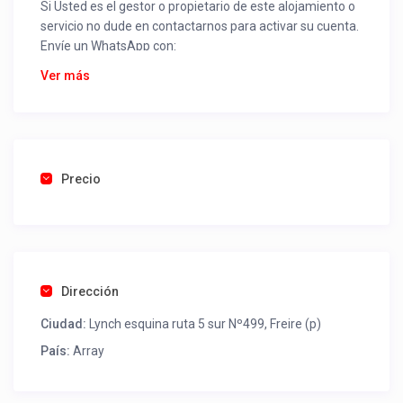
Si Usted es el gestor o propietario de este alojamiento o
servicio no dude en contactarnos para activar su cuenta.
Envíe un WhatsApp con:
Nombre alojamiento o servicio
Ver más
Nombre
Rut
Dirección completa
Email
Una foto de cuenta de luz o agua o gas que acredite
Precio
ubicación de la propiedad.
Una vez recibido procederemos a activar su aviso para
que lo actualice con sus fotos, calendario, mapa,
contactos y todo lo necesario para procesar reservas
Dirección
como un profesional sin COMISIONES ni ESTAFAS.
Ciudad:
Lynch esquina ruta 5 sur Nº499, Freire (p)
Tel contacto propiedad:
(00) 992761556
País:
Array