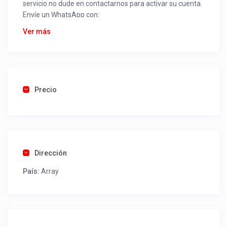
servicio no dude en contactarnos para activar su cuenta.
Envíe un WhatsApp con:
Nombre alojamiento o servicio
Ver más
Nombre
Rut
Dirección completa
Email
Una foto de cuenta de luz o agua o gas que acredite
Precio
ubicación de la propiedad.
Una vez recibido procederemos a activar su aviso para
que lo actualice con sus fotos, calendario, mapa,
contactos y todo lo necesario para procesar reservas
Dirección
como un profesional sin COMISIONES ni ESTAFAS.
País:
Array
Tel contacto propiedad:
(56) 989167141