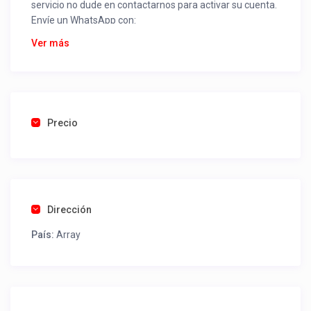
servicio no dude en contactarnos para activar su cuenta.
Envíe un WhatsApp con:
Nombre alojamiento o servicio
Ver más
Nombre
Rut
Dirección completa
Email
Una foto de cuenta de luz o agua o gas que acredite
Precio
ubicación de la propiedad.
Una vez recibido procederemos a activar su aviso para
que lo actualice con sus fotos, calendario, mapa,
contactos y todo lo necesario para procesar reservas
Dirección
como un profesional sin COMISIONES ni ESTAFAS.
País:
Array
Tel contacto propiedad:
(56) 984753697