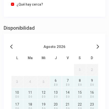
¿Qué hay cerca?
Disponibilidad
Agosto 2026
L
Ma
Mi
J
V
S
D
1
2
6
7
8
9
3
4
5
$ 0
$ 0
$ 0
$ 0
10
11
12
13
14
15
16
$ 0
$ 0
$ 0
$ 0
$ 0
$ 0
$ 0
17
18
19
20
21
22
23
$ 0
$ 0
$ 0
$ 0
$ 0
$ 0
$ 0