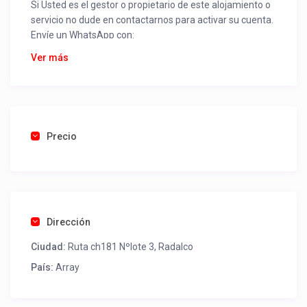
Si Usted es el gestor o propietario de este alojamiento o
servicio no dude en contactarnos para activar su cuenta.
Envíe un WhatsApp con:
Nombre alojamiento o servicio
Ver más
Nombre
Rut
Dirección completa
Email
Una foto de cuenta de luz o agua o gas que acredite
Precio
ubicación de la propiedad.
Una vez recibido procederemos a activar su aviso para
que lo actualice con sus fotos, calendario, mapa,
contactos y todo lo necesario para procesar reservas
Dirección
como un profesional sin COMISIONES ni ESTAFAS.
Ciudad:
Ruta ch181 Nºlote 3, Radalco
Tel contacto propiedad:
(56) 952075800
País:
Array