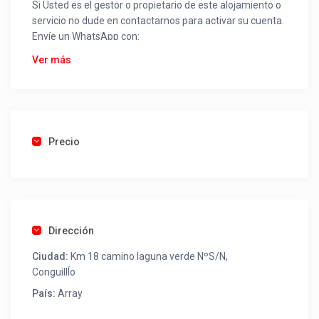
Si Usted es el gestor o propietario de este alojamiento o
servicio no dude en contactarnos para activar su cuenta.
Envíe un WhatsApp con:
Nombre alojamiento o servicio
Ver más
Nombre
Rut
Dirección completa
Email
Una foto de cuenta de luz o agua o gas que acredite
Precio
ubicación de la propiedad.
Una vez recibido procederemos a activar su aviso para
que lo actualice con sus fotos, calendario, mapa,
contactos y todo lo necesario para procesar reservas
Dirección
como un profesional sin COMISIONES ni ESTAFAS.
Ciudad:
Km 18 camino laguna verde NºS/N,
Tel contacto propiedad:
(56) 452581073
ConguillÍo
País:
Array