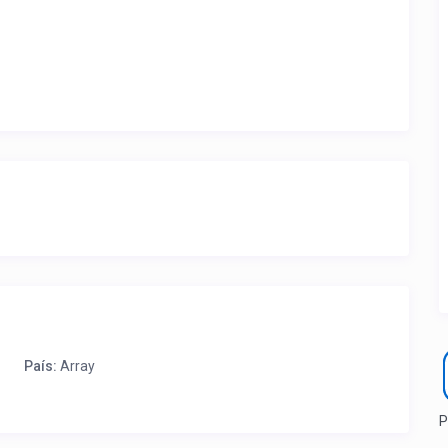
ite ubicación de la propiedad.
a que lo actualice con sus fotos, calendario, mapa,
as como un profesional sin COMISIONES ni ESTAFAS.
País:
Array
P