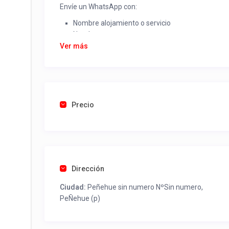
Envíe un WhatsApp con:
Nombre alojamiento o servicio
Nombre
Rut
Ver más
Dirección completa
Email
Una foto de cuenta de luz o agua o gas que acred
Precio
Una vez recibido procederemos a activar su aviso par
contactos y todo lo necesario para procesar reserv
Tel contacto propiedad:
(56) 953199196
Dirección
Ciudad:
Peñehue sin numero NºSin numero,
PeÑehue (p)