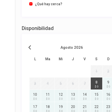
¿Qué hay cerca?
Disponibilidad
Agosto 2026
L
Ma
Mi
J
V
S
D
1
2
8
9
3
4
5
6
7
$ 0
$ 0
10
11
12
13
14
15
16
$ 0
$ 0
$ 0
$ 0
$ 0
$ 0
$ 0
17
18
19
20
21
22
23
$ 0
$ 0
$ 0
$ 0
$ 0
$ 0
$ 0