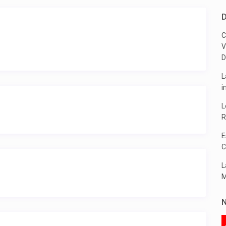
D
C
V
D
L
i
L
R
E
C
L
M
N