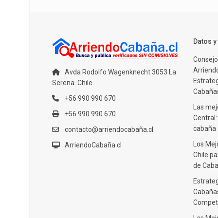
Datos 
Consejo
Arriendo
Avda Rodolfo Wagenknecht 3053 La
Estrate
Serena. Chile
Cabañas
+56 990 990 670
Las mejo
+56 990 990 670
Central
cabaña
contacto@arriendocabaña.cl
Los Mej
ArriendoCabaña.cl
Chile pa
de Caba
Estrateg
Cabañas
Compet