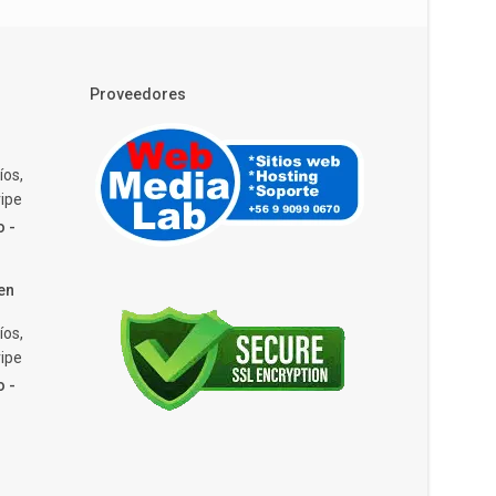
Proveedores
íos,
ipe
o -
en
íos,
ipe
o -