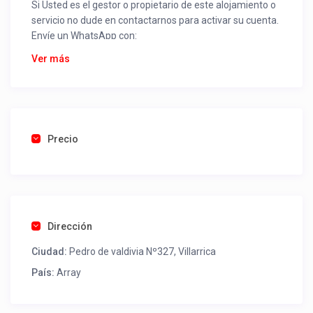
Si Usted es el gestor o propietario de este alojamiento o
servicio no dude en contactarnos para activar su cuenta.
Envíe un WhatsApp con:
Nombre alojamiento o servicio
Ver más
Nombre
Rut
Dirección completa
Email
Una foto de cuenta de luz o agua o gas que acredite
Precio
ubicación de la propiedad.
Una vez recibido procederemos a activar su aviso para
que lo actualice con sus fotos, calendario, mapa,
contactos y todo lo necesario para procesar reservas
Dirección
como un profesional sin COMISIONES ni ESTAFAS.
Ciudad:
Pedro de valdivia Nº327, Villarrica
Tel contacto propiedad:
(56) 452416105
País:
Array