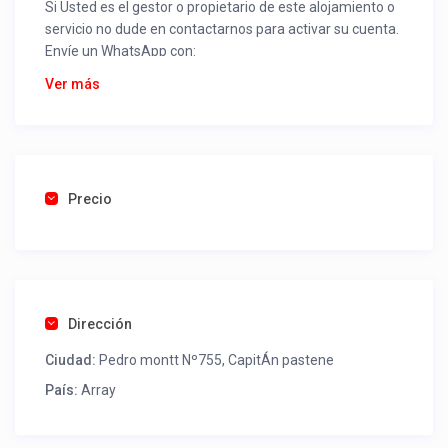
Si Usted es el gestor o propietario de este alojamiento o
servicio no dude en contactarnos para activar su cuenta.
Envíe un WhatsApp con:
Nombre alojamiento o servicio
Ver más
Nombre
Rut
Dirección completa
Email
Una foto de cuenta de luz o agua o gas que acredite
Precio
ubicación de la propiedad.
Una vez recibido procederemos a activar su aviso para
que lo actualice con sus fotos, calendario, mapa,
contactos y todo lo necesario para procesar reservas
Dirección
como un profesional sin COMISIONES ni ESTAFAS.
Ciudad:
Pedro montt Nº755, CapitÁn pastene
Tel contacto propiedad:
(56) 452753904
País:
Array