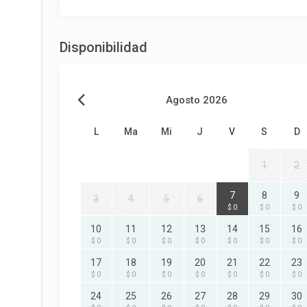
Disponibilidad
Agosto 2026
L
Ma
Mi
J
V
S
D
1
2
7
8
9
3
4
5
6
$ 0
$ 0
$ 0
10
11
12
13
14
15
16
$ 0
$ 0
$ 0
$ 0
$ 0
$ 0
$ 0
17
18
19
20
21
22
23
$ 0
$ 0
$ 0
$ 0
$ 0
$ 0
$ 0
24
25
26
27
28
29
30