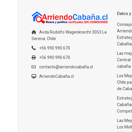
Datos 
Consejo
Arriendo
Avda Rodolfo Wagenknecht 3053 La
Estrate
Serena. Chile
Cabañas
+56 990 990 670
Las mejo
+56 990 990 670
Central
cabaña
contacto@arriendocabaña.cl
Los Mej
ArriendoCabaña.cl
Chile pa
de Caba
Estrateg
Cabañas
Compet
Las Mej
Los Moll