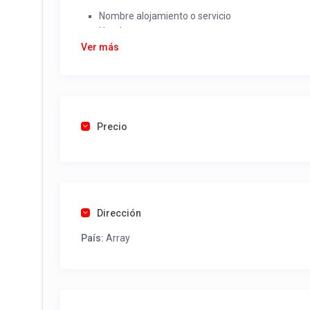
Nombre alojamiento o servicio
Nombre
Rut
Ver más
Dirección completa
Email
Una foto de cuenta de luz o agua o gas que acred
Precio
Una vez recibido procederemos a activar su aviso par
contactos y todo lo necesario para procesar reserv
Tel contacto propiedad:
(56) 998854592
Dirección
País:
Array