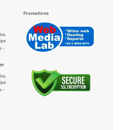
Proveedores
íos,
ipe
o -
en
íos,
ipe
o -