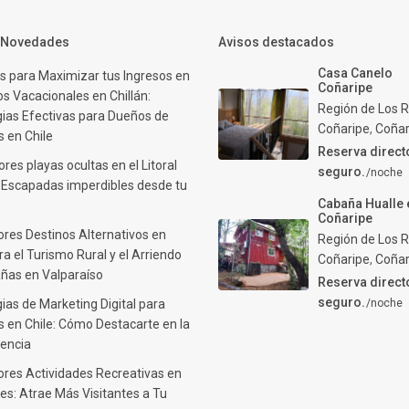
y Novedades
Avisos destacados
Casa Canelo
s para Maximizar tus Ingresos en
Coñaripe
s Vacacionales en Chillán:
Región de Los R
gias Efectivas para Dueños de
Coñaripe
,
Coñar
 en Chile
Reserva direct
res playas ocultas en el Litoral
seguro.
/noche
: Escapadas imperdibles desde tu
Cabaña Hualle 
Coñaripe
ores Destinos Alternativos en
Región de Los R
ra el Turismo Rural y el Arriendo
Coñaripe
,
Coñar
ñas en Valparaíso
Reserva direct
seguro.
ias de Marketing Digital para
/noche
 en Chile: Cómo Destacarte en la
encia
ores Actividades Recreativas en
es: Atrae Más Visitantes a Tu