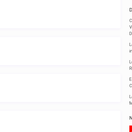
D
C
V
D
L
i
L
R
E
C
L
M
N