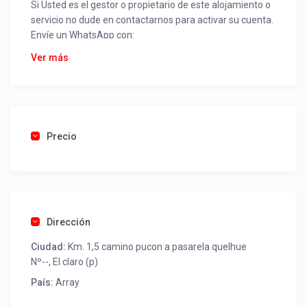
Si Usted es el gestor o propietario de este alojamiento o
servicio no dude en contactarnos para activar su cuenta.
Envíe un WhatsApp con:
Nombre alojamiento o servicio
Ver más
Nombre
Rut
Dirección completa
Email
Una foto de cuenta de luz o agua o gas que acredite
Precio
ubicación de la propiedad.
Una vez recibido procederemos a activar su aviso para
que lo actualice con sus fotos, calendario, mapa,
contactos y todo lo necesario para procesar reservas
Dirección
como un profesional sin COMISIONES ni ESTAFAS.
Ciudad:
Km. 1,5 camino pucon a pasarela quelhue
Tel contacto propiedad:
+56452443380
Nº--, El claro (p)
País:
Array