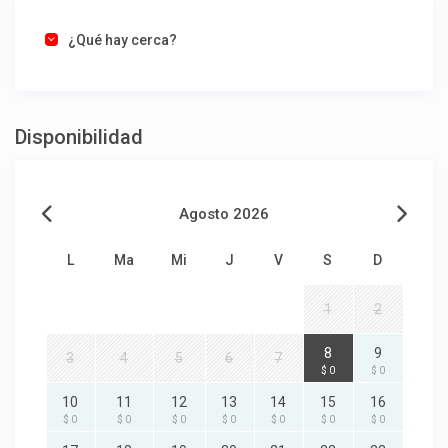
¿Qué hay cerca?
Disponibilidad
Agosto 2026
L
Ma
Mi
J
V
S
D
1
2
8
9
3
4
5
6
7
$ 0
$ 0
10
11
12
13
14
15
16
$ 0
$ 0
$ 0
$ 0
$ 0
$ 0
$ 0