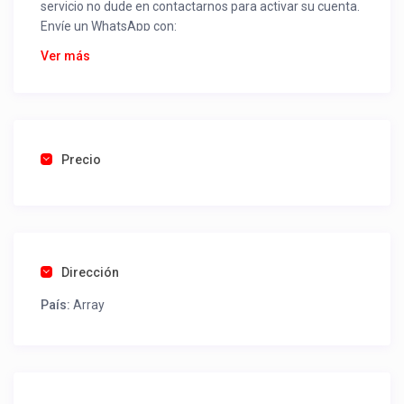
servicio no dude en contactarnos para activar su cuenta.
Envíe un WhatsApp con:
Nombre alojamiento o servicio
Ver más
Nombre
Rut
Dirección completa
Email
Una foto de cuenta de luz o agua o gas que acredite
Precio
ubicación de la propiedad.
Una vez recibido procederemos a activar su aviso para
que lo actualice con sus fotos, calendario, mapa,
contactos y todo lo necesario para procesar reservas
Dirección
como un profesional sin COMISIONES ni ESTAFAS.
País:
Array
Tel contacto propiedad:
+56452411806