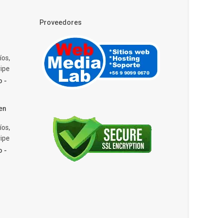
Proveedores
íos,
ipe
o -
en
íos,
ipe
o -