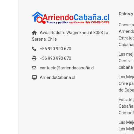
Datos 
Consejo
Arriendo
Avda Rodolfo Wagenknecht 3053 La
Estrate
Serena. Chile
Cabañas
+56 990 990 670
Las mejo
+56 990 990 670
Central
cabaña
contacto@arriendocabaña.cl
Los Mej
ArriendoCabaña.cl
Chile pa
de Caba
Estrateg
Cabañas
Compet
Las Mej
Los Moll