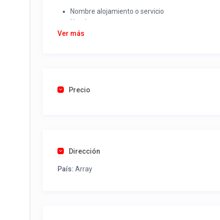
Nombre alojamiento o servicio
Nombre
Rut
Ver más
Dirección completa
Email
Una foto de cuenta de luz o agua o gas que acred
Precio
Una vez recibido procederemos a activar su aviso par
contactos y todo lo necesario para procesar reserv
Tel contacto propiedad:
(56) 991587984
Dirección
País:
Array