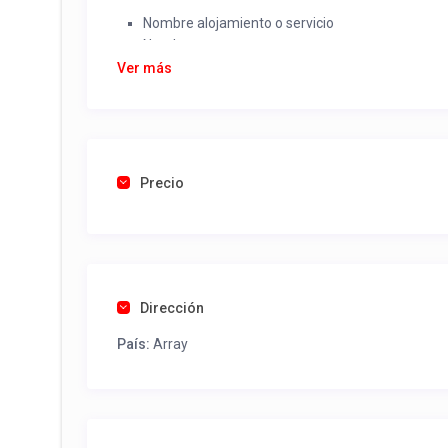
Nombre alojamiento o servicio
Nombre
Rut
Ver más
Dirección completa
Email
Una foto de cuenta de luz o agua o gas que acred
Precio
Una vez recibido procederemos a activar su aviso par
contactos y todo lo necesario para procesar reserv
Tel contacto propiedad:
(56) 994792107
Dirección
País:
Array