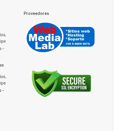
Proveedores
íos,
ipe
o -
en
íos,
ipe
o -