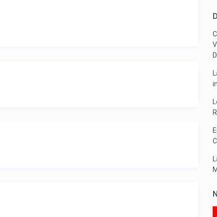
D
C
V
D
L
i
L
R
E
C
L
M
N