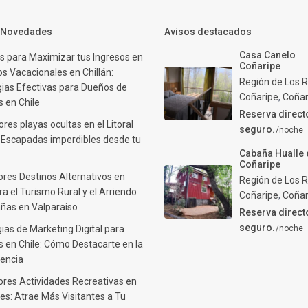
y Novedades
Avisos destacados
Casa Canelo
s para Maximizar tus Ingresos en
Coñaripe
s Vacacionales en Chillán:
Región de Los R
gias Efectivas para Dueños de
Coñaripe
,
Coñar
 en Chile
Reserva direct
res playas ocultas en el Litoral
seguro.
/noche
: Escapadas imperdibles desde tu
Cabaña Hualle 
Coñaripe
ores Destinos Alternativos en
Región de Los R
ra el Turismo Rural y el Arriendo
Coñaripe
,
Coñar
ñas en Valparaíso
Reserva direct
seguro.
ias de Marketing Digital para
/noche
 en Chile: Cómo Destacarte en la
encia
ores Actividades Recreativas en
es: Atrae Más Visitantes a Tu