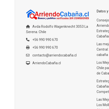
Datos 
Consejo
Arriendo
Avda Rodolfo Wagenknecht 3053 La
Estrate
Serena. Chile
Cabañas
+56 990 990 670
Las mejo
+56 990 990 670
Central
cabaña
contacto@arriendocabaña.cl
Los Mej
ArriendoCabaña.cl
Chile pa
de Caba
Estrateg
Cabañas
Compet
Las Mej
Los Moll