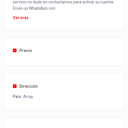
servicio no dude en contactarnos para activar su cuenta.
Envíe un WhatsApp con:
Nombre alojamiento o servicio
Ver más
Nombre
Rut
Dirección completa
Email
Una foto de cuenta de luz o agua o gas que acredite
Precio
ubicación de la propiedad.
Una vez recibido procederemos a activar su aviso para
que lo actualice con sus fotos, calendario, mapa,
contactos y todo lo necesario para procesar reservas
Dirección
como un profesional sin COMISIONES ni ESTAFAS.
País:
Array
Tel contacto propiedad:
(56) 991387261