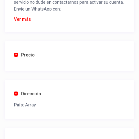
servicio no dude en contactarnos para activar su cuenta.
Envíe un WhatsApp con:
Nombre alojamiento o servicio
Ver más
Nombre
Rut
Dirección completa
Email
Una foto de cuenta de luz o agua o gas que acredite
Precio
ubicación de la propiedad.
Una vez recibido procederemos a activar su aviso para
que lo actualice con sus fotos, calendario, mapa,
contactos y todo lo necesario para procesar reservas
Dirección
como un profesional sin COMISIONES ni ESTAFAS.
País:
Array
Tel contacto propiedad:
(56) 986655361