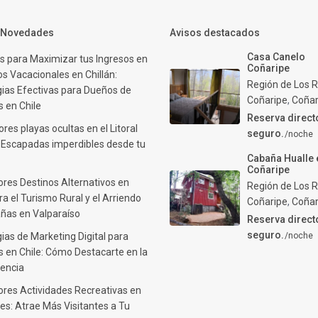
y Novedades
Avisos destacados
Casa Canelo
s para Maximizar tus Ingresos en
Coñaripe
s Vacacionales en Chillán:
Región de Los R
gias Efectivas para Dueños de
Coñaripe
,
Coñar
 en Chile
Reserva direct
res playas ocultas en el Litoral
seguro.
/noche
: Escapadas imperdibles desde tu
Cabaña Hualle 
Coñaripe
ores Destinos Alternativos en
Región de Los R
ra el Turismo Rural y el Arriendo
Coñaripe
,
Coñar
ñas en Valparaíso
Reserva direct
seguro.
ias de Marketing Digital para
/noche
 en Chile: Cómo Destacarte en la
encia
ores Actividades Recreativas en
es: Atrae Más Visitantes a Tu