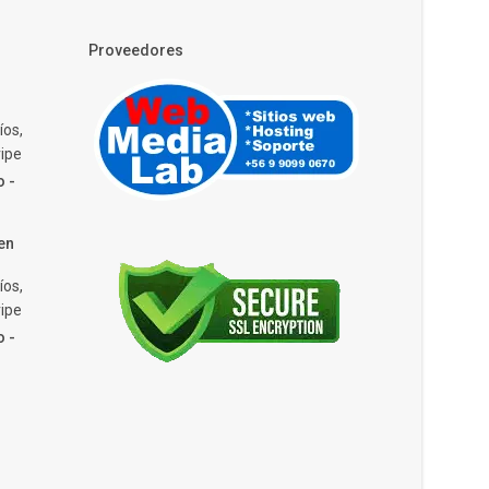
Proveedores
íos,
ipe
o -
en
íos,
ipe
o -