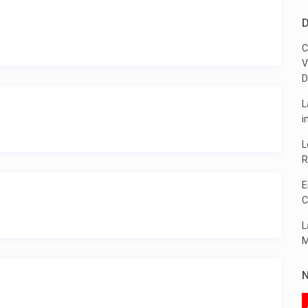
D
C
V
D
L
i
L
R
E
C
L
M
N