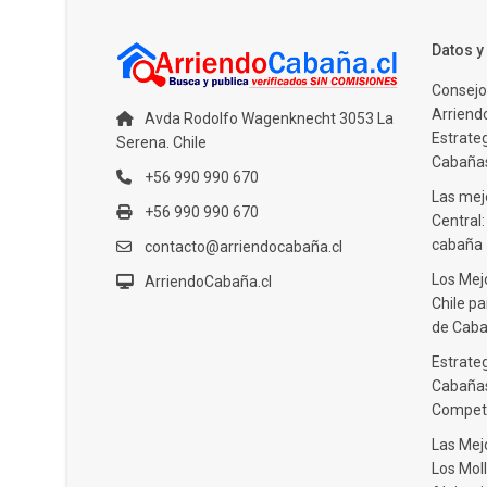
Datos 
Consejo
Arriendo
Avda Rodolfo Wagenknecht 3053 La
Estrate
Serena. Chile
Cabañas
+56 990 990 670
Las mejo
+56 990 990 670
Central
cabaña
contacto@arriendocabaña.cl
Los Mej
ArriendoCabaña.cl
Chile pa
de Caba
Estrateg
Cabañas
Compet
Las Mej
Los Moll