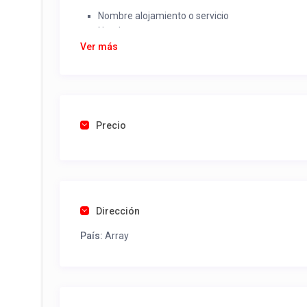
Nombre alojamiento o servicio
Nombre
Rut
Ver más
Dirección completa
Email
Una foto de cuenta de luz o agua o gas que acred
Precio
Una vez recibido procederemos a activar su aviso par
contactos y todo lo necesario para procesar reserv
Tel contacto propiedad:
(56) 968423977
Dirección
País:
Array