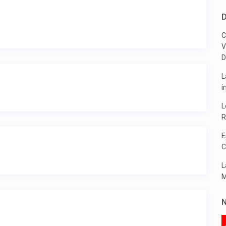
D
C
V
D
L
i
L
R
E
C
L
M
N