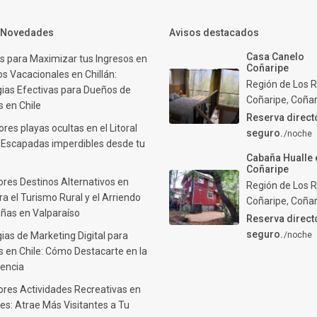
y Novedades
Avisos destacados
Casa Canelo
s para Maximizar tus Ingresos en
Coñaripe
s Vacacionales en Chillán:
Región de Los R
gias Efectivas para Dueños de
Coñaripe
,
Coñar
 en Chile
Reserva direct
res playas ocultas en el Litoral
seguro.
/noche
: Escapadas imperdibles desde tu
Cabaña Hualle 
Coñaripe
ores Destinos Alternativos en
Región de Los R
ra el Turismo Rural y el Arriendo
Coñaripe
,
Coñar
ñas en Valparaíso
Reserva direct
seguro.
ias de Marketing Digital para
/noche
 en Chile: Cómo Destacarte en la
encia
ores Actividades Recreativas en
es: Atrae Más Visitantes a Tu