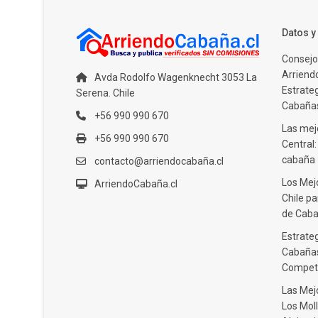
Datos 
Consejo
Arriendo
Avda Rodolfo Wagenknecht 3053 La
Estrate
Serena. Chile
Cabañas
+56 990 990 670
Las mejo
+56 990 990 670
Central
cabaña
contacto@arriendocabaña.cl
Los Mej
ArriendoCabaña.cl
Chile pa
de Caba
Estrateg
Cabañas
Compet
Las Mej
Los Moll