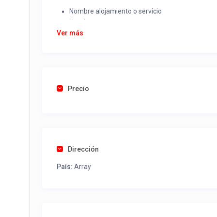
Nombre alojamiento o servicio
Nombre
Rut
Ver más
Dirección completa
Email
Una foto de cuenta de luz o agua o gas que acred
Precio
Una vez recibido procederemos a activar su aviso par
contactos y todo lo necesario para procesar reserv
Tel contacto propiedad:
(56) 9 94432954
Dirección
País:
Array