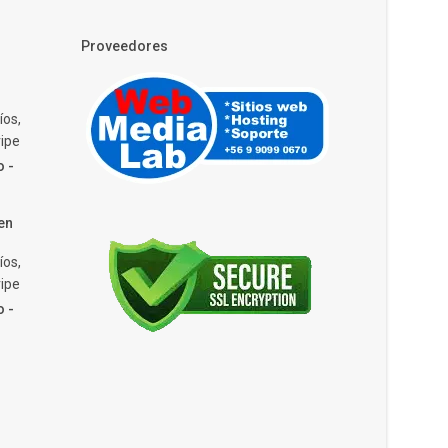
Proveedores
íos,
ipe
o -
en
íos,
ipe
o -