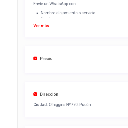
Envíe un WhatsApp con:
Nombre alojamiento o servicio
Nombre
Rut
Ver más
Dirección completa
Email
Una foto de cuenta de luz o agua o gas que acred
Precio
Una vez recibido procederemos a activar su aviso par
contactos y todo lo necesario para procesar reserv
Tel contacto propiedad:
(56) 452442297
Dirección
Ciudad:
O'higgins Nº770, Pucón