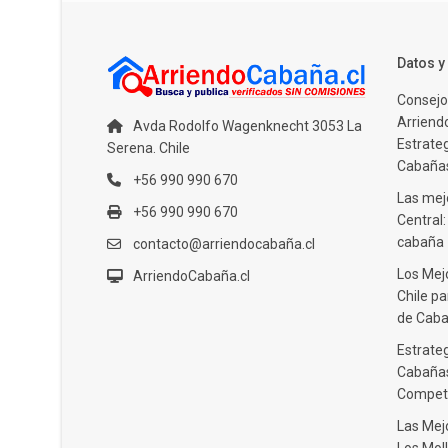
Datos 
Consejo
Arriendo
Avda Rodolfo Wagenknecht 3053 La
Estrate
Serena. Chile
Cabañas
+56 990 990 670
Las mejo
+56 990 990 670
Central
cabaña
contacto@arriendocabaña.cl
Los Mej
ArriendoCabaña.cl
Chile pa
de Caba
Estrateg
Cabañas
Compet
Las Mej