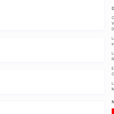
D
C
V
D
L
i
L
R
E
C
L
M
N