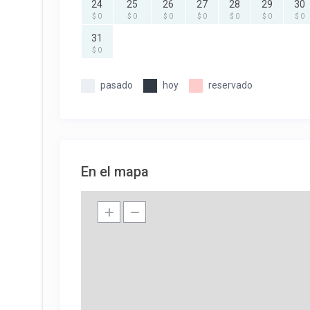
24
25
26
27
28
29
30
$ 0
$ 0
$ 0
$ 0
$ 0
$ 0
$ 0
31
$ 0
pasado
hoy
reservado
En el mapa