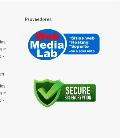
Proveedores
íos,
ipe
o -
en
íos,
ipe
o -