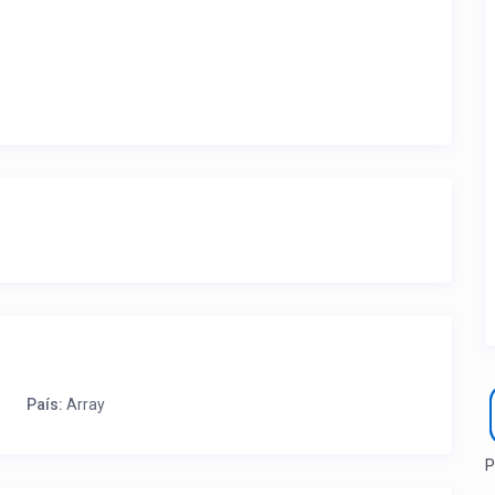
ite ubicación de la propiedad.
a que lo actualice con sus fotos, calendario, mapa,
as como un profesional sin COMISIONES ni ESTAFAS.
País:
Array
P