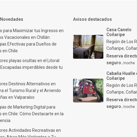
y Novedades
Avisos destacados
Casa Canelo
s para Maximizar tus Ingresos en
Coñaripe
s Vacacionales en Chillán:
Región de Los R
gias Efectivas para Dueños de
Coñaripe
,
Coñar
 en Chile
Reserva direct
res playas ocultas en el Litoral
seguro.
/noche
: Escapadas imperdibles desde tu
Cabaña Hualle 
Coñaripe
ores Destinos Alternativos en
Región de Los R
ra el Turismo Rural y el Arriendo
Coñaripe
,
Coñar
ñas en Valparaíso
Reserva direct
seguro.
ias de Marketing Digital para
/noche
 en Chile: Cómo Destacarte en la
encia
ores Actividades Recreativas en