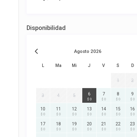
Disponibilidad
Agosto 2026
L
Ma
Mi
J
V
S
D
1
2
6
7
8
9
3
4
5
$ 0
$ 0
$ 0
$ 0
10
11
12
13
14
15
16
$ 0
$ 0
$ 0
$ 0
$ 0
$ 0
$ 0
17
18
19
20
21
22
23
$ 0
$ 0
$ 0
$ 0
$ 0
$ 0
$ 0