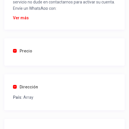
servicio no dude en contactarnos para activar su cuenta.
Envíe un WhatsApp con:
Nombre alojamiento o servicio
Ver más
Nombre
Rut
Dirección completa
Email
Una foto de cuenta de luz o agua o gas que acredite
Precio
ubicación de la propiedad.
Una vez recibido procederemos a activar su aviso para
que lo actualice con sus fotos, calendario, mapa,
contactos y todo lo necesario para procesar reservas
Dirección
como un profesional sin COMISIONES ni ESTAFAS.
País:
Array
Tel contacto propiedad:
(56) 993270675