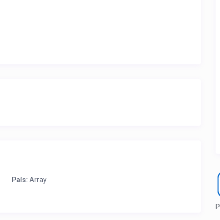
ite ubicación de la propiedad.
a que lo actualice con sus fotos, calendario, mapa,
as como un profesional sin COMISIONES ni ESTAFAS.
País:
Array
P