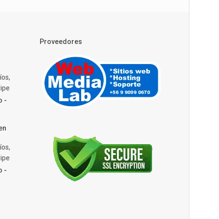
Proveedores
íos,
ipe
o -
en
íos,
ipe
o -