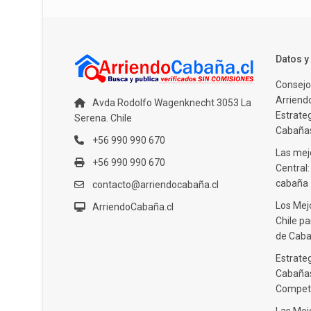
Datos 
Consejo
Arriendo
Avda Rodolfo Wagenknecht 3053 La
Estrate
Serena. Chile
Cabañas
+56 990 990 670
Las mejo
+56 990 990 670
Central
cabaña
contacto@arriendocabaña.cl
Los Mej
ArriendoCabaña.cl
Chile pa
de Caba
Estrateg
Cabañas
Compet