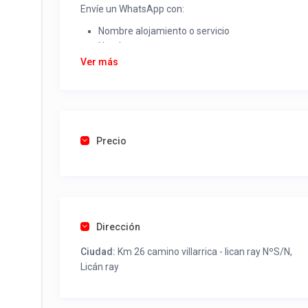
Envíe un WhatsApp con:
Nombre alojamiento o servicio
Nombre
Rut
Ver más
Dirección completa
Email
Una foto de cuenta de luz o agua o gas que acred
Precio
Una vez recibido procederemos a activar su aviso par
contactos y todo lo necesario para procesar reserv
Tel contacto propiedad:
(56) 992102758
Dirección
Ciudad:
Km 26 camino villarrica - lican ray NºS/N,
Licán ray