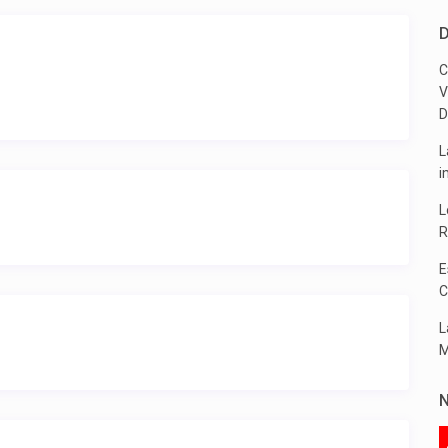
D
C
V
D
L
i
L
R
E
C
L
M
N