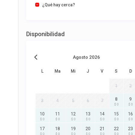
¿Qué hay cerca?
Disponibilidad
Agosto 2026
L
Ma
Mi
J
V
S
D
1
2
8
9
3
4
5
6
7
$ 0
$ 0
10
11
12
13
14
15
16
$ 0
$ 0
$ 0
$ 0
$ 0
$ 0
$ 0
17
18
19
20
21
22
23
$ 0
$ 0
$ 0
$ 0
$ 0
$ 0
$ 0