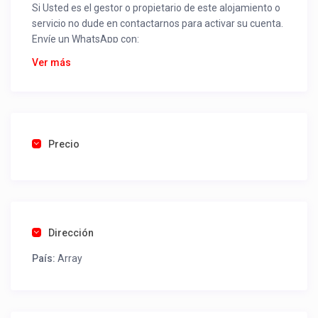
Si Usted es el gestor o propietario de este alojamiento o
servicio no dude en contactarnos para activar su cuenta.
Envíe un WhatsApp con:
Nombre alojamiento o servicio
Ver más
Nombre
Rut
Dirección completa
Email
Una foto de cuenta de luz o agua o gas que acredite
Precio
ubicación de la propiedad.
Una vez recibido procederemos a activar su aviso para
que lo actualice con sus fotos, calendario, mapa,
contactos y todo lo necesario para procesar reservas
Dirección
como un profesional sin COMISIONES ni ESTAFAS.
País:
Array
Tel contacto propiedad:
(09) 976136468