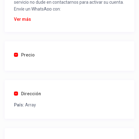
servicio no dude en contactarnos para activar su cuenta.
Envíe un WhatsApp con:
Nombre alojamiento o servicio
Ver más
Nombre
Rut
Dirección completa
Email
Una foto de cuenta de luz o agua o gas que acredite
Precio
ubicación de la propiedad.
Una vez recibido procederemos a activar su aviso para
que lo actualice con sus fotos, calendario, mapa,
contactos y todo lo necesario para procesar reservas
Dirección
como un profesional sin COMISIONES ni ESTAFAS.
País:
Array
Tel contacto propiedad:
(56) 992495481