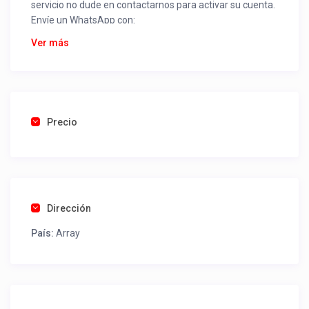
servicio no dude en contactarnos para activar su cuenta.
Envíe un WhatsApp con:
Nombre alojamiento o servicio
Ver más
Nombre
Rut
Dirección completa
Email
Una foto de cuenta de luz o agua o gas que acredite
Precio
ubicación de la propiedad.
Una vez recibido procederemos a activar su aviso para
que lo actualice con sus fotos, calendario, mapa,
contactos y todo lo necesario para procesar reservas
Dirección
como un profesional sin COMISIONES ni ESTAFAS.
País:
Array
Tel contacto propiedad:
(56) 951258618