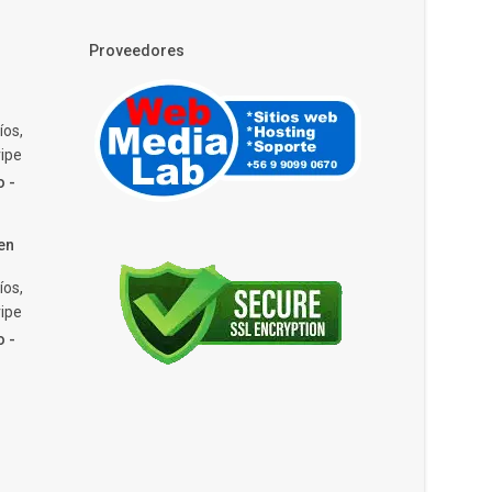
Proveedores
íos,
ipe
o -
en
íos,
ipe
o -