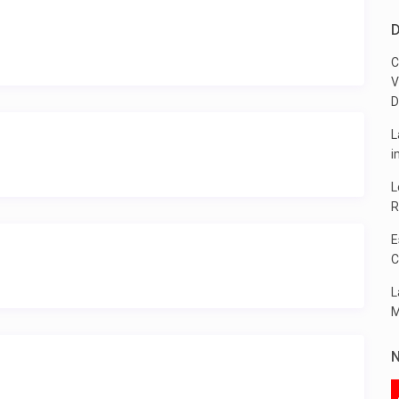
D
C
V
D
L
i
L
R
E
C
L
M
N