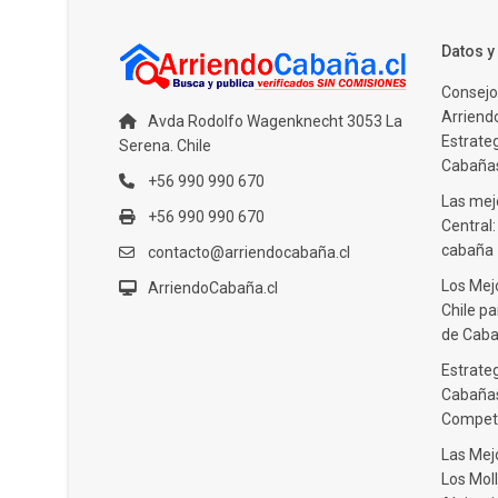
Datos 
Consejo
Arriendo
Avda Rodolfo Wagenknecht 3053 La
Estrate
Serena. Chile
Cabañas
+56 990 990 670
Las mejo
+56 990 990 670
Central
cabaña
contacto@arriendocabaña.cl
Los Mej
ArriendoCabaña.cl
Chile pa
de Caba
Estrateg
Cabañas
Compet
Las Mej
Los Moll