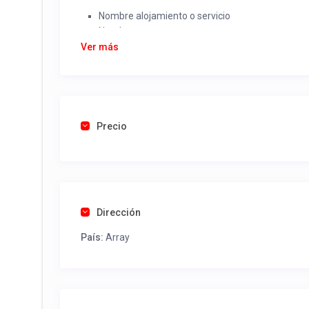
Nombre alojamiento o servicio
Nombre
Rut
Ver más
Dirección completa
Email
Una foto de cuenta de luz o agua o gas que acred
Precio
Una vez recibido procederemos a activar su aviso par
contactos y todo lo necesario para procesar reserv
Tel contacto propiedad:
(56) 983461810
Dirección
País:
Array