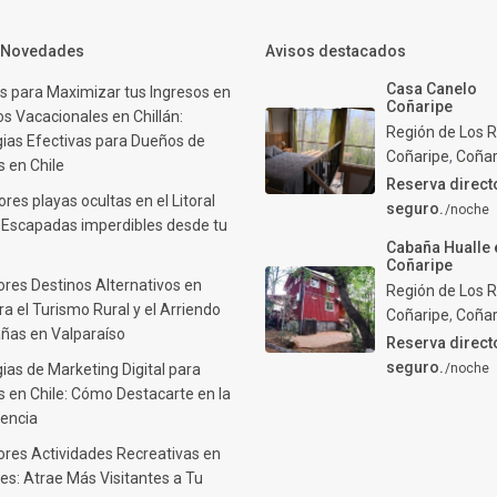
y Novedades
Avisos destacados
Casa Canelo
s para Maximizar tus Ingresos en
Coñaripe
s Vacacionales en Chillán:
Región de Los R
gias Efectivas para Dueños de
Coñaripe
,
Coñar
 en Chile
Reserva direct
res playas ocultas en el Litoral
seguro.
/noche
: Escapadas imperdibles desde tu
Cabaña Hualle 
Coñaripe
ores Destinos Alternativos en
Región de Los R
ra el Turismo Rural y el Arriendo
Coñaripe
,
Coñar
ñas en Valparaíso
Reserva direct
seguro.
ias de Marketing Digital para
/noche
 en Chile: Cómo Destacarte en la
encia
ores Actividades Recreativas en
es: Atrae Más Visitantes a Tu